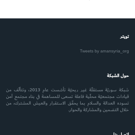
تويتر
Tweets by amansyria_org
حول الشبكة
شبكة سوريّة مستقلّة غير ربحيّة تأسّست عام 2013، وتتألّف من
قيادات مجتمعيّة محلّية فاعلة تسعى للمساهمة في بناء مجتمع آمن
تسوده العدالة والسلام بما يحقّق الاستقرار والعيش المشترك، من
خلال التضمين والمشاركة والحوار.
اتصل بنا