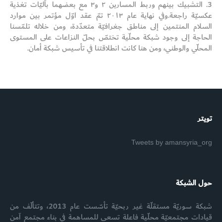
3. التشبيك بينهم وربط المسارين ٢ و٣ مع بعضهما بآليّات تغذية
عكسيّة راجعة. وفي نهاية عام ٢٠١٣ تمّ عقد اوّل مؤتمر بين موارد
السلام المنتمين إلى مناطق جغرافيّة متعدّدة، ومن خلاله تلمّسنا
الحاجة إلى وجود شبكة محلّية تختصّ بحلّ النزاعات على المستوى
المحلّي والوطني، ومن هنا كانت انطلاقتنا في تأسيس شبكة أمان.
تويتر
Tweets by amansyria_org
حول الشبكة
شبكة سوريّة مستقلّة غير ربحيّة تأسّست عام 2013، وتتألّف من
قيادات مجتمعيّة محلّية فاعلة تسعى للمساهمة في بناء مجتمع آمن