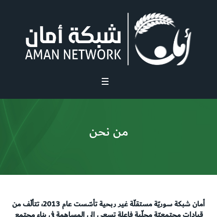
من نحن
أمان شبكة سوريّة مستقلّة غير ربحية تأسّست عام 2013، تتألّف من
قيادات مجتمعيّة محلّية فاعلة تسعى إلى المساهمة في بناء مجتمع