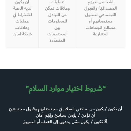
أشخاص لديهم
عمليات
ان يكون
المصداقيّة والقبول
وعلاقات تمكّن
لديه الرغبة
الاجتماعي لتمثيل
من التبادل
للانخراط في
مجتمعاتهم أو
للمعلومات
عمليات
مصالح الجماعات
بين
وعلاقات
المتنازعة
المجتمعات
شبكة امان.
المتعدّدة
“شروط اختيار موارد السلام”
أن تكون /يكون من صانعي السلام في مجتمعاتهم وقبول مجتمعيّ
أن تؤمن / يؤمن بمبادئ وقِيَم أمان
ألّا تكون / يكون ممّن يدعون إلى العنف أو التمييز