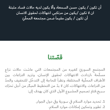
أن تكون / يكون حسن السمعة، وألّا يكون لديه حالات فساد مثبتة
ان لا تكون /يكون من مرتكبي انتهاكات لحقوق الانسان
أن تكون / يكون مقيماً ضمن مجتمعه المحلّيّ
قصّتنا
المجتمع السوريّ كغيره من المجتمعات التي عاشت حالات نزاع
مسلّحة ،ازدادت الانتهاكات لحقوق الإنسان، وتزيد النزاعات بين
الأطراف المحلّية المختلفة، ونظراً للحاجة إلى التدخّل للتخفيف والحدّ
من النزاعات والانتهاكات، كان لا بدّ من التخطيط المبكّر من أجل تحرّك
سريع. فتمّ تصميم المشروع الأول الذي كان يهدف إلى:
1. تحديد موارد السلام في سورية وفي دول الجوار.
2. تطوير وتمكين إمكانات موارد السلام.