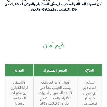
آمن تسوده العدالة والسلام بما يحقّق الاستقرار والعيش المشترك من
خلال التضمين والمشاركة والحوار.
قيم أمان
الحرّيّة
العيش المشترك
العدالة
لتمكين
قبول الآخر المختلف
وتتضمّن
الفرد، دون
بهدف العيش معاً على
إزالة الفوارق
أي جبر أو
قاعدة الحقوق والحرّيات
بين مكوّنات
شرط أو
للأفراد والجماعات مع
المجتمع،
ضغط، على
احترام الاختلاف، وذلك
وتعزيز