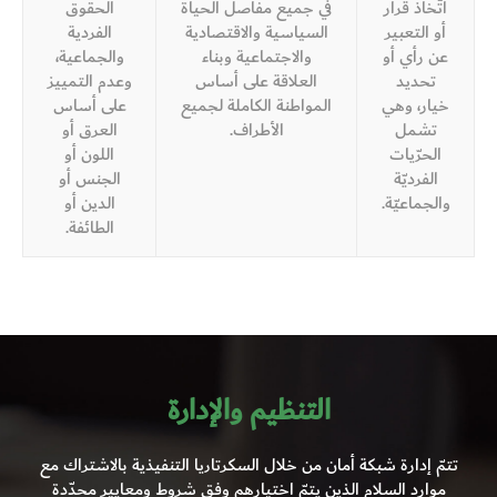
اتّخاذ قرار
في جميع مفاصل الحياة
الحقوق
أو التعبير
السياسية والاقتصادية
الفردية
عن رأي أو
والاجتماعية وبناء
والجماعية،
تحديد
العلاقة على أساس
وعدم التمييز
خيار، وهي
المواطنة الكاملة لجميع
على أساس
تشمل
الأطراف.
العرق أو
الحرّيات
اللون أو
الفرديّة
الجنس أو
والجماعيّة.
الدين أو
الطائفة.
التنظيم والإدارة
تتمّ إدارة شبكة أمان من خلال السكرتاريا التنفيذية بالاشتراك مع
موارد السلام الذين يتمّ اختيارهم وفق شروط ومعايير محدّدة