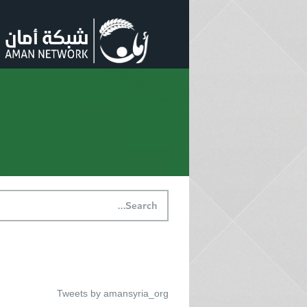
تويتر
Tweets by amansyria_org