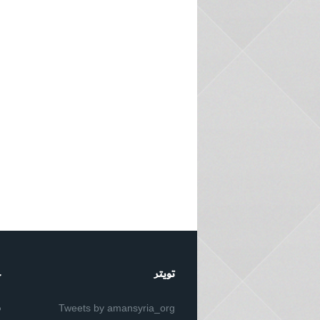
تويتر
ح
ش
Tweets by amansyria_org