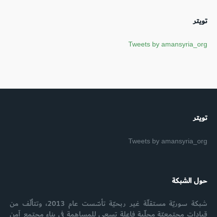
تويتر
Tweets by amansyria_org
تويتر
Tweets by amansyria_org
حول الشبكة
شبكة سوريّة مستقلّة غير ربحيّة تأسّست عام 2013، وتتألّف من
قيادات مجتمعيّة محلّية فاعلة تسعى للمساهمة في بناء مجتمع آمن