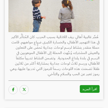
هُجِّر غالبية أهالي ريف اللاذقية بسبب الحرب. كان المُتأثِّر الأكبر
في هذا التهجير الأطفال، والخسارة الكبرى ضياع مواهبهم. قامت
حملة منقدر بنشاط لرسم لوحات جدارية تحضُّ على التعاون
والعيش المشترك، وُجِّهت الحملة إلى الأطفال الموهوبين في
الرسم في بلدة يلداغ الحدودية. وتضمن النشاط تدريباً مكثفاً
للأطفال، ورسم ثلاث لوحات جدارية بمشاركة أكثر من ثلاثين
طفلاً تضمنت هذه اللوحات رسماً للرموز التي تدربوا عليها، وهي
رموز تعبر عن الحب والسلام والتآخي.
اقرأ المزيد