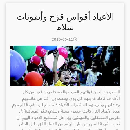
الأعياد أقواس قزح وأيقونات
سلام
2016-05-11
السوريون الذين فرقتهم الحرب والمستثمرون فيها من كل
الأطراف تزداد غربتهم كل يوم، ويبتعدون أكثر عن ماضيهم
وعاداتهم وتاريخهم المشترك. الأعياد كانت تجلب الفرحة للجميع..
هذه الأعياد التي كانت جسور محبة وسلام، تنثر الطمأنينة في
نفوس المحتفلين والمهنئين بها. هل تستطيع الأعياد اليوم أن
تعيد الفرحة للسوريين على الرغم من الدمار الذي طال البشر