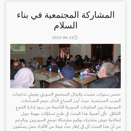
المشاركة المجتمعية في بناء
السلام
2015-04-11
خمس سنوات مضت، ولايزال المجتمع السوري يعيش تداعيات
الحرب المستمرة. حيث أبرزَ الصراع الدائر حجم التصدُّعات
الموجودة بين المكونات السورية الناجمة عن سوء إدارة التنوع
الثقافي. تأتي أهمية هذا البحث في طرح تساؤلات مهمة حول
إمكانية عيش مشترك ،وقيم مشتركة تجمع السوريين. وبالرغم
من أن هذا البحث أتى في إطار حثِّ عينة من الأفراد ممن يصنَّفون